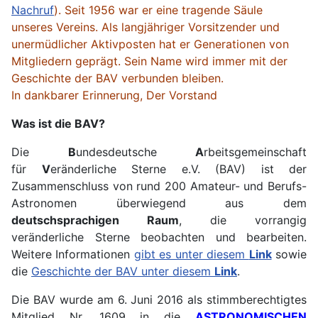
Nachruf
). Seit 1956 war er eine tragende Säule
unseres Vereins. Als langjähriger Vorsitzender und
unermüdlicher Aktivposten hat er Generationen von
Mitgliedern geprägt. Sein Name wird immer mit der
Geschichte der BAV verbunden bleiben.
In dankbarer Erinnerung, Der Vorstand
Was ist die BAV?
Die
B
undesdeutsche
A
rbeitsgemeinschaft
für
V
eränderliche Sterne e.V. (BAV) ist der
Zusammenschluss von rund 200 Amateur- und Berufs-
Astronomen überwiegend aus dem
deutschsprachigen Raum
, die vorrangig
veränderliche Sterne beobachten und bearbeiten.
Weitere Informationen
gibt es unter diesem
Link
sowie
die
Geschichte der BAV unter diesem
Link
.
Die BAV wurde am 6. Juni 2016 als stimmberechtigtes
Mitglied Nr. 1609 in die
ASTRONOMISCHEN