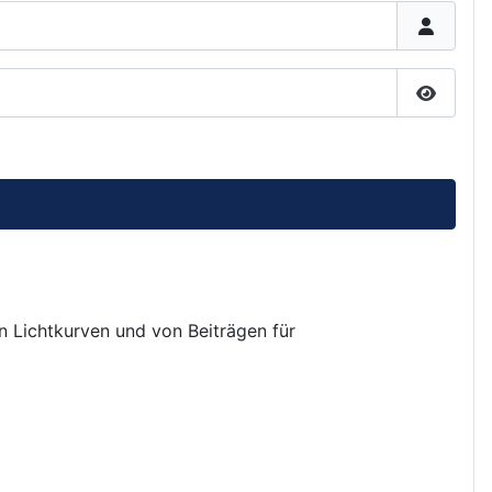
Passwor
on Lichtkurven und von Beiträgen für