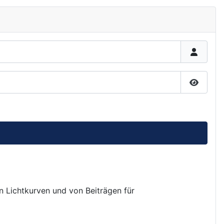
Passwor
on Lichtkurven und von Beiträgen für