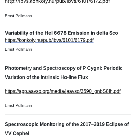
http://ibvs.konkoly.hu/pub/ibvs/6101/6172.pdf
Ernst Pollmann
Variability of the HeI 6678 Emission in delta Sco
https://konkoly.hu/pub/ibvs/6101/6179.pdf
Ernst Pollmann
Photometry and Spectroscopy of P Cygni: Periodic
Variation of the Intrinsic Hα-line Flux
https://app.aavso.org/media/jaavso/3590_gnbS8Ih.pdf
Ernst Pollmann
Spectroscopic Monitoring of the 2017–2019 Eclipse of
VV Cephei