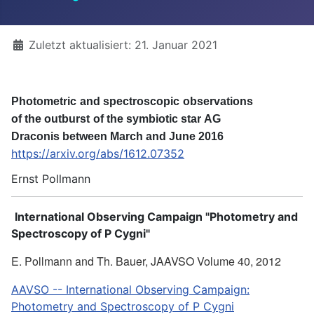
Details
Zuletzt aktualisiert: 21. Januar 2021
P
h
o
t
o
metr
i
c
a
n
d
s
p
ect
r
o
s
co
p
i
c
o
b
se
r
v
a
t
io
n
s
o
f
t
h
e
o
u
tb
u
r
st
o
f
t
h
e sym
b
io
t
i
c st
a
r
A
G
D
r
aco
n
i
s
b
etween
M
a
r
c
h
a
n
d
J
u
ne
2
0
1
6
https://arxiv.org/abs/1612.07352
Ernst Pollmann
International Observing Campaign "
Photometry and
Spectroscopy of P Cygni"
E. Pollmann and Th. Bauer, JAAVSO Volume 40, 2012
AAVSO -- International Observing Campaign:
Photometry and Spectroscopy of P Cygni